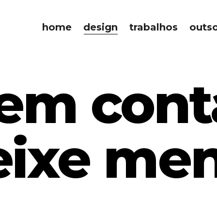
home
design
trabalhos
outs
 em cont
eixe me