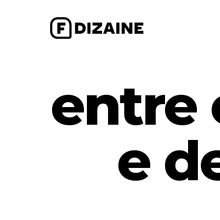
entre
e d