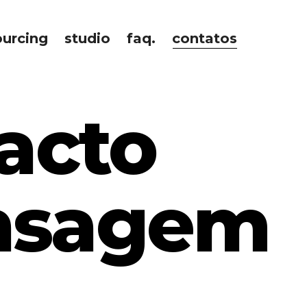
ourcing
studio
faq.
contatos
acto
nsagem