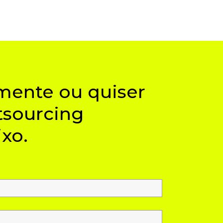
mente ou quiser
tsourcing
xo.