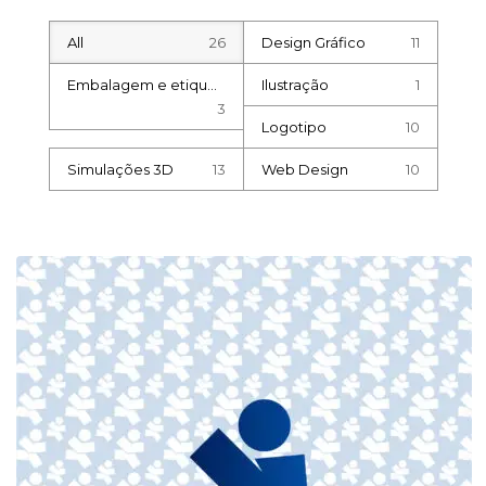
All
26
Design Gráfico
11
Embalagem e etiqueta
Ilustração
1
3
Logotipo
10
Simulações 3D
13
Web Design
10