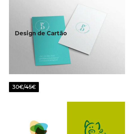
Design de Cartão
30€/
45
€