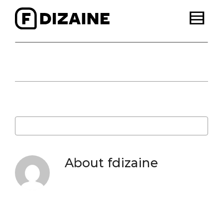
Posted by
fdizaine
in
About
fdizaine