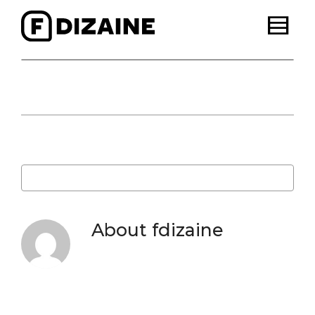
Posted by
fdizaine
in
About
fdizaine