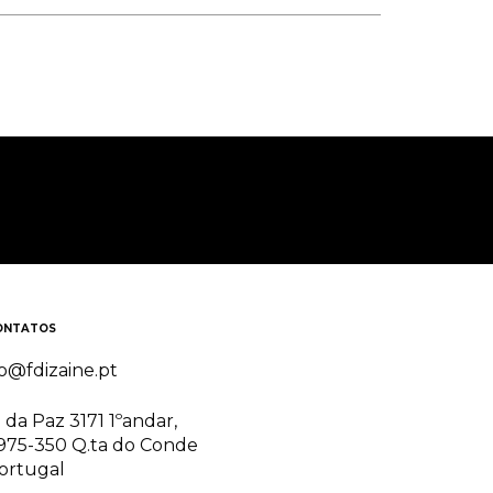
ONTATOS
o@fdizaine.pt
. da Paz 3171 1ºandar,
975-350 Q.ta do Conde
ortugal