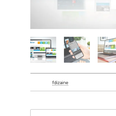
Posted by
fdizaine
on Setembro 5, 2025 i
Share this gallery: