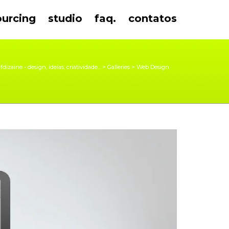
ourcing
studio
faq.
contatos
fdizaine - design, ideias, criatividade...
>
Galleries
>
Web Design