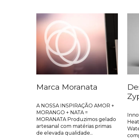
Marca Moranata
De
Zy
Identidade
Broc
A NOSSA INSPIRAÇÃO AMOR +
MORANGO + NATA =
Inno
MORANATA Produzimos gelado
Heat
artesanal com matérias primas
Wate
de elevada qualidade...
comp