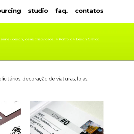
ourcing
studio
faq.
contatos
izaine - design, ideias, criatividade...
>
Portfolio
>
Design Gráfico
tários, decoração de viaturas, lojas,