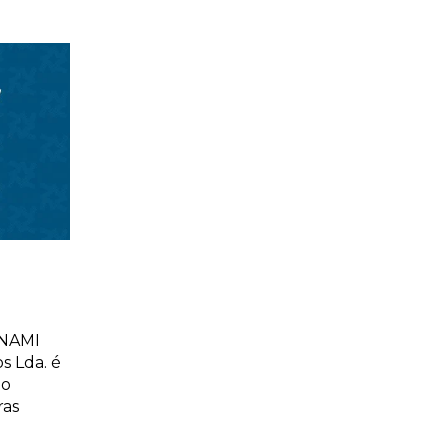
ANAMI
 Lda. é
ão
ras