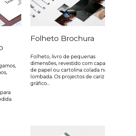
Folheto Brochura
o
Brochuras
Folheto, livro de pequenas
dimensões, revestido com capa
gamos,
de papel ou cartolina colada na
os,
lombada. Os projectos de cariz
gráfico...
para
edida