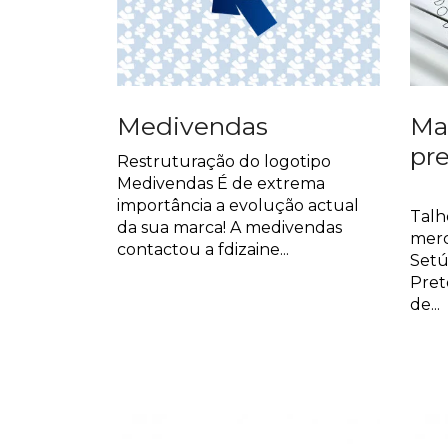
Medivendas
Ma
pr
Restruturação do logotipo
Medivendas É de extrema
Mar
importância a evolução actual
Talh
da sua marca! A medivendas
merc
contactou a fdizaine...
Setú
Pret
de...