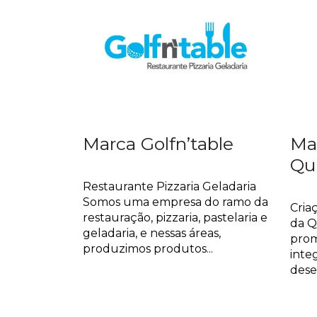
Marca Golfn’table
Ma
Qu
Marca
Mar
Restaurante Pizzaria Geladaria
Somos uma empresa do ramo da
Cria
restauração, pizzaria, pastelaria e
da Q
geladaria, e nessas áreas,
prom
produzimos produtos...
integ
dese