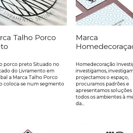
rca Talho Porco
Marca
eto
Homedecoraça
ca
Marca
o porco preto Situado no
Homedecoração Investi
ado do Livramento em
investigamos, investigam
bal a Marca Talho Porco
projectamos o espaço,
o coloca-se num segmento
procuramos padrões e
apresentamos soluções 
todos os ambientes à m
da...