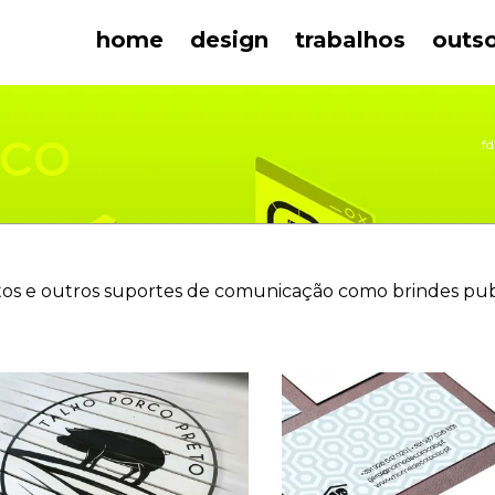
home
design
trabalhos
outs
ico
fd
os e outros suportes de comunicação como brindes publici