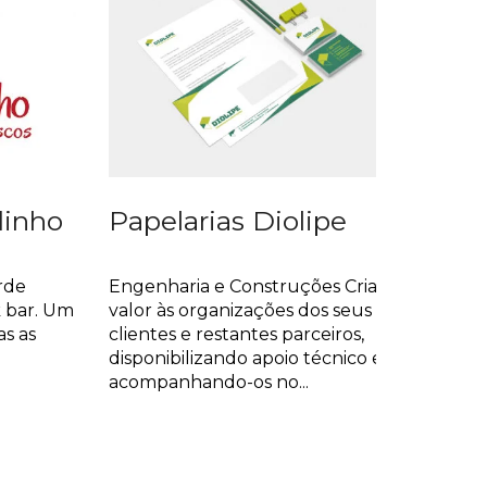
dinho
Papelarias Diolipe
Design Gráfico
rde
Engenharia e Construções Criar
k bar. Um
valor às organizações dos seus
as as
clientes e restantes parceiros,
disponibilizando apoio técnico e
acompanhando-os no...