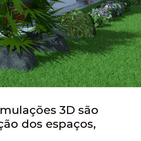
imulações 3D são
oção dos espaços,