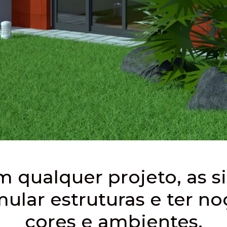
 qualquer projeto, as s
ular estruturas e ter n
cores e ambientes.